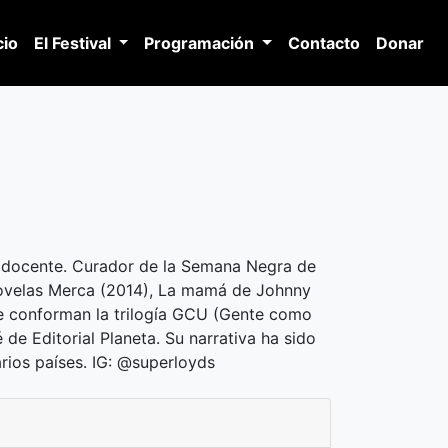
(current)
(current)
cio
El Festival
Programación
Contacto
Donar
 y docente. Curador de la Semana Negra de
novelas Merca (2014), La mamá de Johnny
e conforman la trilogía GCU (Gente como
de Editorial Planeta. Su narrativa ha sido
rios países. IG: @superloyds